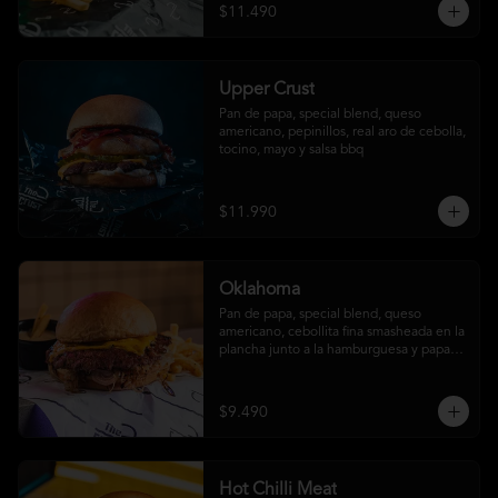
$11.490
Upper Crust
Pan de papa, special blend, queso 
americano, pepinillos, real aro de cebolla, 
tocino, mayo y salsa bbq
$11.990
Oklahoma
Pan de papa, special blend, queso 
americano, cebollita fina smasheada en la 
plancha junto a la hamburguesa y papas 
fritas (con salsa ó sin salsa, tú eliges
$9.490
Hot Chilli Meat