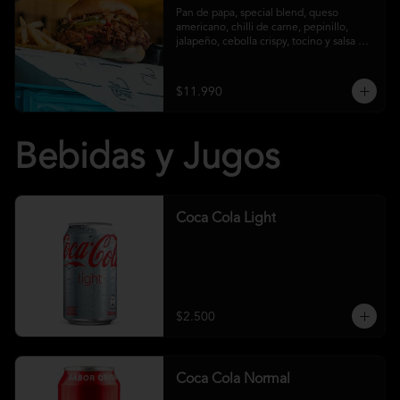
Pan de papa, special blend, queso 
americano, chilli de carne, pepinillo, 
jalapeño, cebolla crispy, tocino y salsa 
crust y papas fritas
$11.990
Bebidas y Jugos
Coca Cola Light
$2.500
Coca Cola Normal