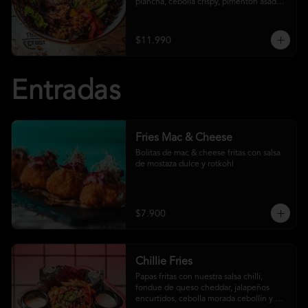
plancha, cebolla crispy, pimentón asado, 
garbanzo crocante y salsa ranch
$11.990
Entradas
Fries Mac & Cheese
Bolitas de mac & cheese fritas con salsa 
de mostaza dulce y rotkohl
$7.900
Chillie Fries
Papas fritas con nuestra salsa chilli, 
fondue de queso cheddar, jalapeños 
encurtidos, cebolla morada cebollín y 