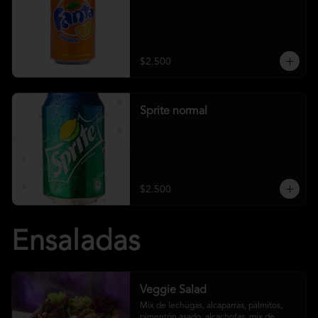
$2.500
Sprite normal
$2.500
Ensaladas
Veggie Salad
Mix de lechugas, alcaparras, palmitos, 
pimentón asado, alcachofas, mix de 