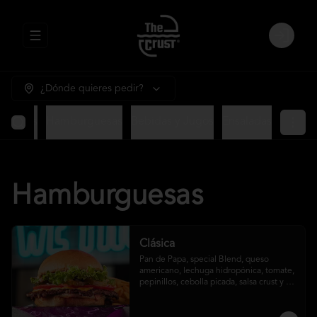
Abrir menu de navegación
Login
¿Dónde quieres pedir?
ntradas
Hamburguesas
Bebidas y Jugos
Ensaladas
Hamburguesas
Clásica
Pan de Papa, special Blend, queso 
americano, lechuga hidropónica, tomate, 
pepinillos, cebolla picada, salsa crust y 
papas fritas