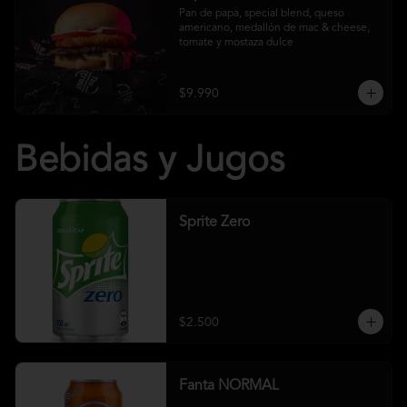
Pan de papa, special blend, queso 
americano, medallón de mac & cheese, 
tomate y mostaza dulce
$9.990
Bebidas y Jugos
Sprite Zero
$2.500
Fanta NORMAL