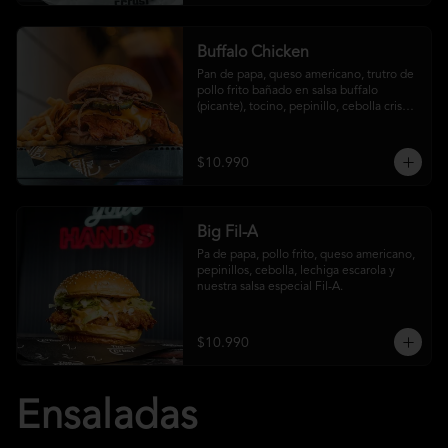
Buffalo Chicken
Pan de papa, queso americano, trutro de 
pollo frito bañado en salsa buffalo 
(picante), tocino, pepinillo, cebolla crispy, 
salsa crust y papas fritas
$10.990
Big Fil-A
Pa de papa, pollo frito, queso americano, 
pepinillos, cebolla, lechiga escarola y 
nuestra salsa especial Fil-A.
$10.990
Ensaladas