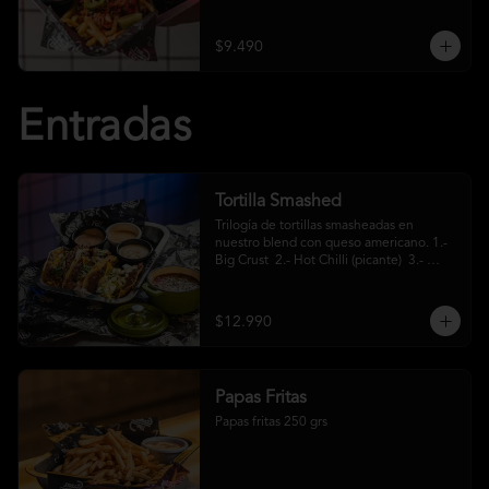
crema ácida
$9.490
Entradas
Tortilla Smashed
Trilogía de tortillas smasheadas en 
nuestro blend con queso americano. 1.- 
Big Crust  2.- Hot Chilli (picante)  3.- 
Mexa (jalapeños)
$12.990
Papas Fritas
Papas fritas 250 grs