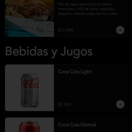
Pan de papa, special blend, queso 
americano, chilli de carne, pepinillo, 
jalapeño, cebolla crispy, tocino y salsa 
crust y papas fritas
$11.990
Bebidas y Jugos
Coca Cola Light
$2.500
Coca Cola Normal