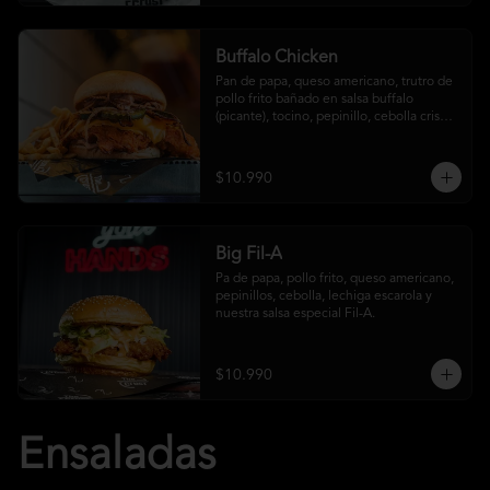
Buffalo Chicken
Pan de papa, queso americano, trutro de 
pollo frito bañado en salsa buffalo 
(picante), tocino, pepinillo, cebolla crispy, 
salsa crust y papas fritas
$10.990
Big Fil-A
Pa de papa, pollo frito, queso americano, 
pepinillos, cebolla, lechiga escarola y 
nuestra salsa especial Fil-A.
$10.990
Ensaladas