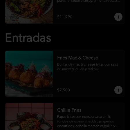
plancha, cebolla crispy, pimentón asado, 
garbanzo crocante y salsa ranch
$11.990
Entradas
Fries Mac & Cheese
Bolitas de mac & cheese fritas con salsa 
de mostaza dulce y rotkohl
$7.900
Chillie Fries
Papas fritas con nuestra salsa chilli, 
fondue de queso cheddar, jalapeños 
encurtidos, cebolla morada cebollín y 