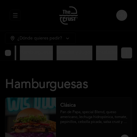
Abrir menu de navegación
Login
¿Dónde quieres pedir?
ntradas
Hamburguesas
Bebidas y Jugos
Ensaladas
Hamburguesas
Clásica
Pan de Papa, special Blend, queso 
americano, lechuga hidropónica, tomate, 
pepinillos, cebolla picada, salsa crust y 
papas fritas