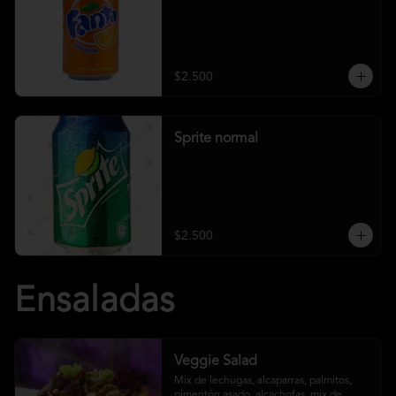
$2.500
Sprite normal
$2.500
Ensaladas
Veggie Salad
Mix de lechugas, alcaparras, palmitos, 
pimentón asado, alcachofas, mix de 