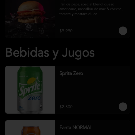
Pan de papa, special blend, queso 
americano, medallón de mac & cheese, 
tomate y mostaza dulce
$9.990
Bebidas y Jugos
Sprite Zero
$2.500
Fanta NORMAL