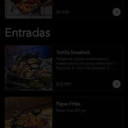
crema ácida
$9.490
Entradas
Tortilla Smashed
Trilogía de tortillas smasheadas en 
nuestro blend con queso americano. 1.- 
Big Crust  2.- Hot Chilli (picante)  3.- 
Mexa (jalapeños)
$12.990
Papas Fritas
Papas fritas 250 grs