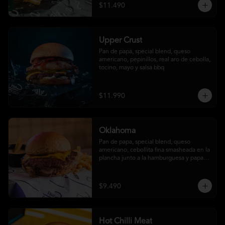
$11.490
Upper Crust
Pan de papa, special blend, queso 
americano, pepinillos, real aro de cebolla, 
tocino, mayo y salsa bbq
$11.990
Oklahoma
Pan de papa, special blend, queso 
americano, cebollita fina smasheada en la 
plancha junto a la hamburguesa y papas 
fritas (con salsa ó sin salsa, tú eliges
$9.490
Hot Chilli Meat