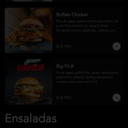
Buffalo Chicken
Pan de papa, queso americano, trutro de 
pollo frito bañado en salsa buffalo 
(picante), tocino, pepinillo, cebolla crispy, 
salsa crust y papas fritas
$10.990
Big Fil-A
Pa de papa, pollo frito, queso americano, 
pepinillos, cebolla, lechiga escarola y 
nuestra salsa especial Fil-A.
$10.990
Ensaladas