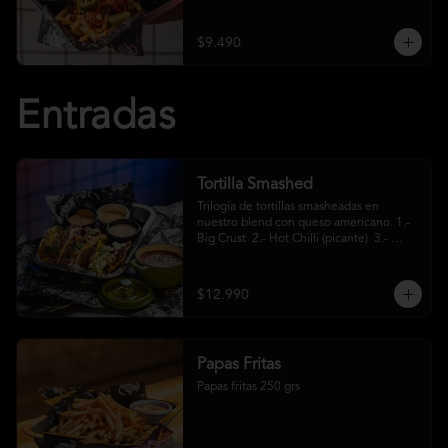
crema ácida
$9.490
Entradas
Tortilla Smashed
Trilogía de tortillas smasheadas en 
nuestro blend con queso americano. 1.- 
Big Crust  2.- Hot Chilli (picante)  3.- 
Mexa (jalapeños)
$12.990
Papas Fritas
Papas fritas 250 grs