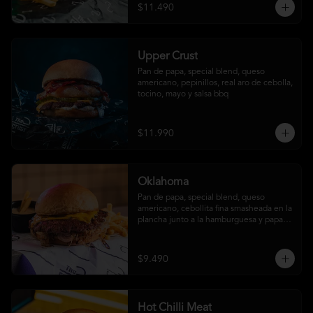
$11.490
Upper Crust
Pan de papa, special blend, queso 
americano, pepinillos, real aro de cebolla, 
tocino, mayo y salsa bbq
$11.990
Oklahoma
Pan de papa, special blend, queso 
americano, cebollita fina smasheada en la 
plancha junto a la hamburguesa y papas 
fritas (con salsa ó sin salsa, tú eliges
$9.490
Hot Chilli Meat