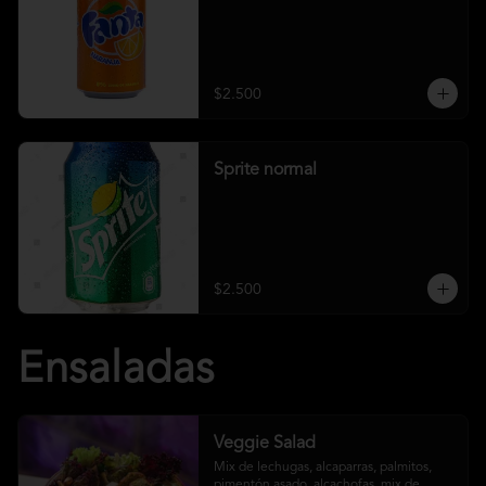
$2.500
Sprite normal
$2.500
Ensaladas
Veggie Salad
Mix de lechugas, alcaparras, palmitos, 
pimentón asado, alcachofas, mix de 