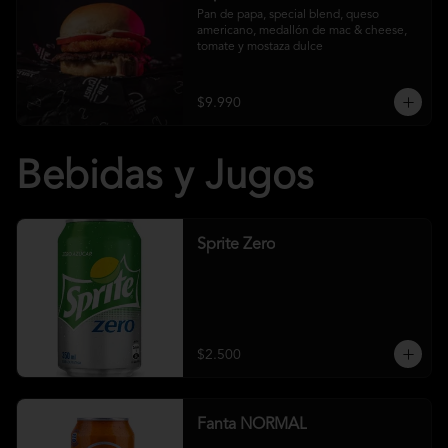
Pan de papa, special blend, queso 
americano, medallón de mac & cheese, 
tomate y mostaza dulce
$9.990
Bebidas y Jugos
Sprite Zero
$2.500
Fanta NORMAL