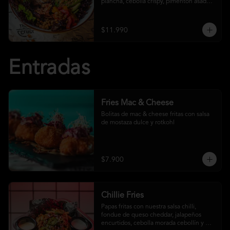
plancha, cebolla crispy, pimentón asado, 
garbanzo crocante y salsa ranch
$11.990
Entradas
Fries Mac & Cheese
Bolitas de mac & cheese fritas con salsa 
de mostaza dulce y rotkohl
$7.900
Chillie Fries
Papas fritas con nuestra salsa chilli, 
fondue de queso cheddar, jalapeños 
encurtidos, cebolla morada cebollín y 