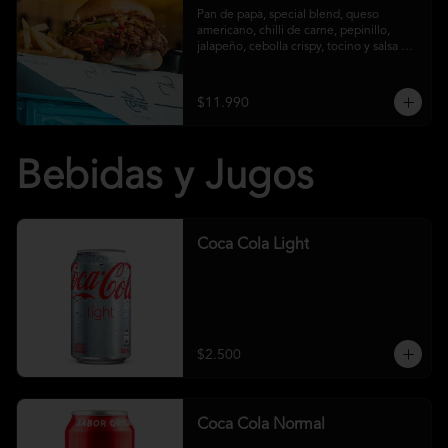
Pan de papa, special blend, queso 
americano, chilli de carne, pepinillo, 
jalapeño, cebolla crispy, tocino y salsa 
crust y papas fritas
$11.990
Bebidas y Jugos
Coca Cola Light
$2.500
Coca Cola Normal