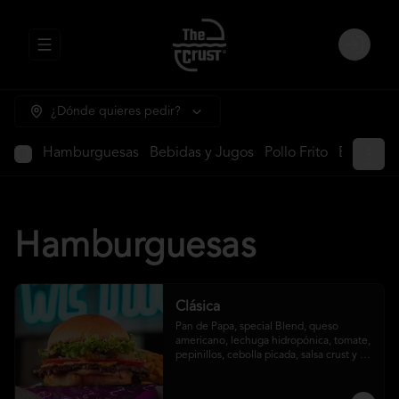
Abrir menu de navegación
Login
¿Dónde quieres pedir?
Hamburguesas
Bebidas y Jugos
Pollo Frito
Ensalada
Hamburguesas
Clásica
Pan de Papa, special Blend, queso 
americano, lechuga hidropónica, tomate, 
pepinillos, cebolla picada, salsa crust y 
papas fritas