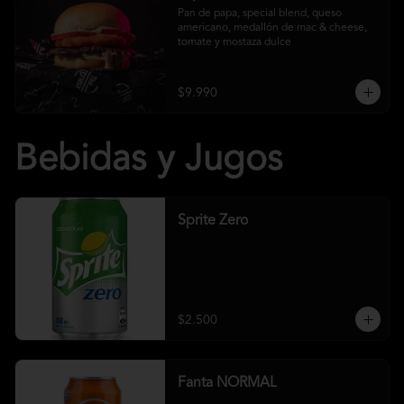
Pan de papa, special blend, queso 
americano, medallón de mac & cheese, 
tomate y mostaza dulce
$9.990
Bebidas y Jugos
Sprite Zero
$2.500
Fanta NORMAL