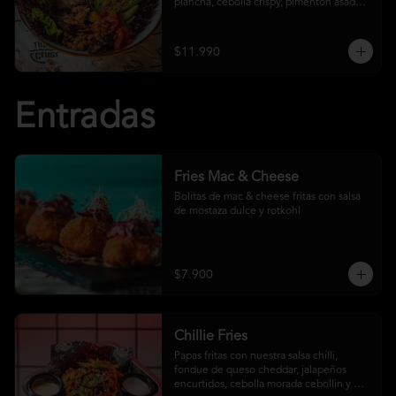
plancha, cebolla crispy, pimentón asado, 
garbanzo crocante y salsa ranch
$11.990
Entradas
Fries Mac & Cheese
Bolitas de mac & cheese fritas con salsa 
de mostaza dulce y rotkohl
$7.900
Chillie Fries
Papas fritas con nuestra salsa chilli, 
fondue de queso cheddar, jalapeños 
encurtidos, cebolla morada cebollín y 