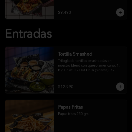
crema ácida
$9.490
Entradas
Tortilla Smashed
Trilogía de tortillas smasheadas en 
nuestro blend con queso americano. 1.- 
Big Crust  2.- Hot Chilli (picante)  3.- 
Mexa (jalapeños)
$12.990
Papas Fritas
Papas fritas 250 grs