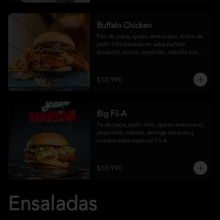
Buffalo Chicken
Pan de papa, queso americano, trutro de 
pollo frito bañado en salsa buffalo 
(picante), tocino, pepinillo, cebolla crispy, 
salsa crust y papas fritas
$10.990
Big Fil-A
Pa de papa, pollo frito, queso americano, 
pepinillos, cebolla, lechiga escarola y 
nuestra salsa especial Fil-A.
$10.990
Ensaladas