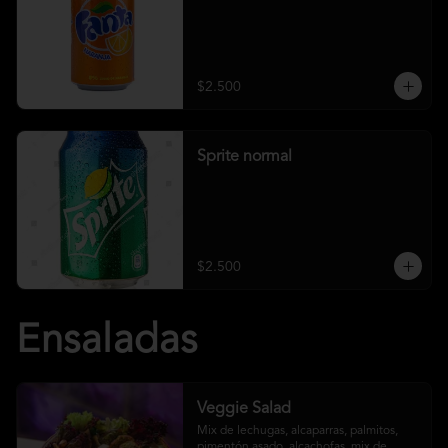
$2.500
Sprite normal
$2.500
Ensaladas
Veggie Salad
Mix de lechugas, alcaparras, palmitos, 
pimentón asado, alcachofas, mix de 