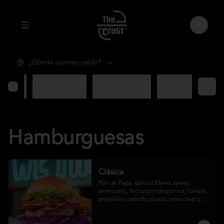
Abrir menu de navegación
Login
¿Dónde quieres pedir?
ntradas
Hamburguesas
Bebidas y Jugos
Ensaladas
Hamburguesas
Clásica
Pan de Papa, special Blend, queso 
americano, lechuga hidropónica, tomate, 
pepinillos, cebolla picada, salsa crust y 
papas fritas