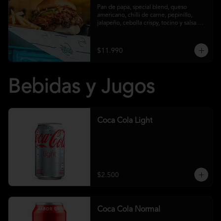
Pan de papa, special blend, queso 
americano, chilli de carne, pepinillo, 
jalapeño, cebolla crispy, tocino y salsa 
crust y papas fritas
$11.990
Bebidas y Jugos
Coca Cola Light
$2.500
Coca Cola Normal