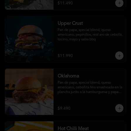
$11.490
Upper Crust
Pan de papa, special blend, queso 
americano, pepinillos, real aro de cebolla, 
tocino, mayo y salsa bbq
$11.990
Oklahoma
Pan de papa, special blend, queso 
americano, cebollita fina smasheada en la 
plancha junto a la hamburguesa y papas 
fritas (con salsa ó sin salsa, tú eliges
$9.490
Hot Chilli Meat