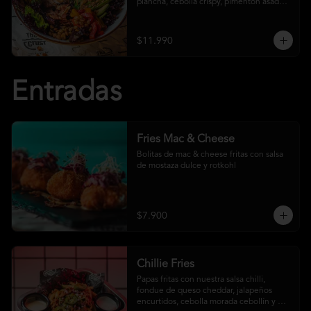
plancha, cebolla crispy, pimentón asado, 
garbanzo crocante y salsa ranch
$11.990
Entradas
Fries Mac & Cheese
Bolitas de mac & cheese fritas con salsa 
de mostaza dulce y rotkohl
$7.900
Chillie Fries
Papas fritas con nuestra salsa chilli, 
fondue de queso cheddar, jalapeños 
encurtidos, cebolla morada cebollín y 