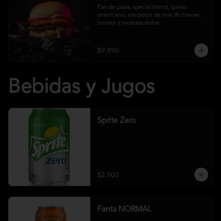
Pan de papa, special blend, queso 
americano, medallón de mac & cheese, 
tomate y mostaza dulce
$9.990
Bebidas y Jugos
Sprite Zero
$2.500
Fanta NORMAL