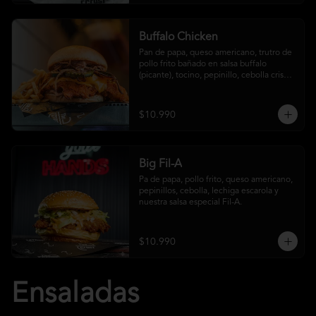
Buffalo Chicken
Pan de papa, queso americano, trutro de 
pollo frito bañado en salsa buffalo 
(picante), tocino, pepinillo, cebolla crispy, 
salsa crust y papas fritas
$10.990
Big Fil-A
Pa de papa, pollo frito, queso americano, 
pepinillos, cebolla, lechiga escarola y 
nuestra salsa especial Fil-A.
$10.990
Ensaladas