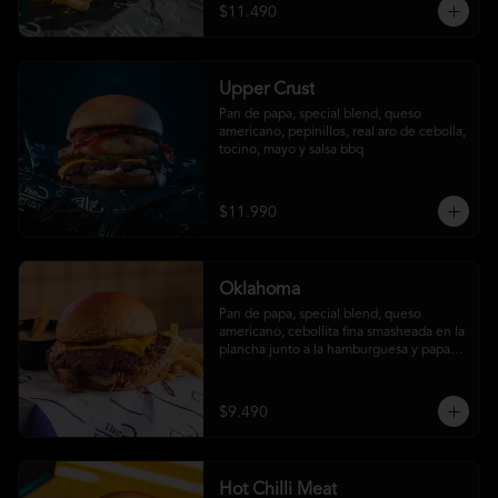
$11.490
Upper Crust
Pan de papa, special blend, queso 
americano, pepinillos, real aro de cebolla, 
tocino, mayo y salsa bbq
$11.990
Oklahoma
Pan de papa, special blend, queso 
americano, cebollita fina smasheada en la 
plancha junto a la hamburguesa y papas 
fritas (con salsa ó sin salsa, tú eliges
$9.490
Hot Chilli Meat