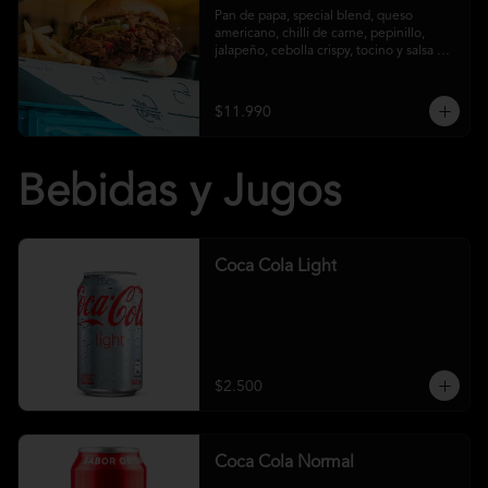
Pan de papa, special blend, queso 
americano, chilli de carne, pepinillo, 
jalapeño, cebolla crispy, tocino y salsa 
crust y papas fritas
$11.990
Bebidas y Jugos
Coca Cola Light
$2.500
Coca Cola Normal