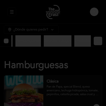
Abrir menu de navegación
Login
¿Dónde quieres pedir?
ntradas
Hamburguesas
Bebidas y Jugos
Ensaladas
Hamburguesas
Clásica
Pan de Papa, special Blend, queso 
americano, lechuga hidropónica, tomate, 
pepinillos, cebolla picada, salsa crust y 
papas fritas