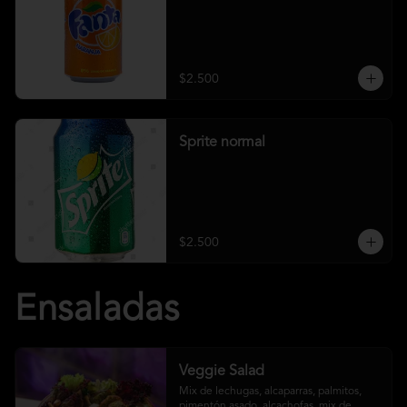
$2.500
Sprite normal
$2.500
Ensaladas
Veggie Salad
Mix de lechugas, alcaparras, palmitos, 
pimentón asado, alcachofas, mix de 