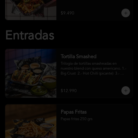
crema ácida
$9.490
Entradas
Tortilla Smashed
Trilogía de tortillas smasheadas en 
nuestro blend con queso americano. 1.- 
Big Crust  2.- Hot Chilli (picante)  3.- 
Mexa (jalapeños)
$12.990
Papas Fritas
Papas fritas 250 grs