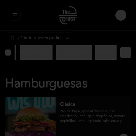
Abrir menu de navegación
Login
¿Dónde quieres pedir?
ntradas
Hamburguesas
Bebidas y Jugos
Ensaladas
Hamburguesas
Clásica
Pan de Papa, special Blend, queso 
americano, lechuga hidropónica, tomate, 
pepinillos, cebolla picada, salsa crust y 
papas fritas