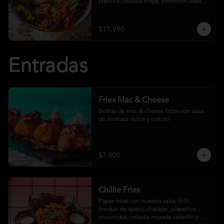
plancha, cebolla crispy, pimentón asado, 
garbanzo crocante y salsa ranch
$11.990
Entradas
Fries Mac & Cheese
Bolitas de mac & cheese fritas con salsa 
de mostaza dulce y rotkohl
$7.900
Chillie Fries
Papas fritas con nuestra salsa chilli, 
fondue de queso cheddar, jalapeños 
encurtidos, cebolla morada cebollín y 