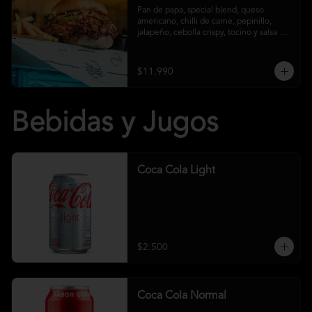
Pan de papa, special blend, queso 
americano, chilli de carne, pepinillo, 
jalapeño, cebolla crispy, tocino y salsa 
crust y papas fritas
$11.990
Bebidas y Jugos
Coca Cola Light
$2.500
Coca Cola Normal