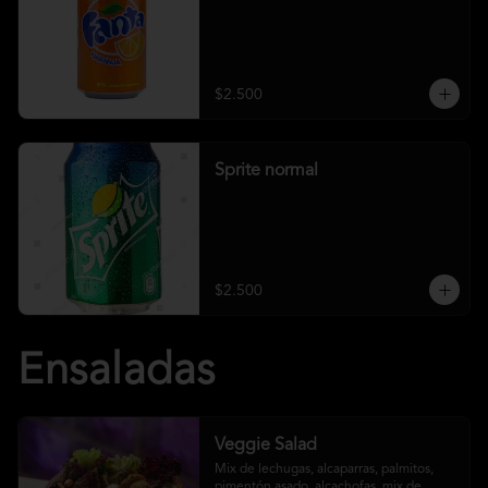
$2.500
Sprite normal
$2.500
Ensaladas
Veggie Salad
Mix de lechugas, alcaparras, palmitos, 
pimentón asado, alcachofas, mix de 