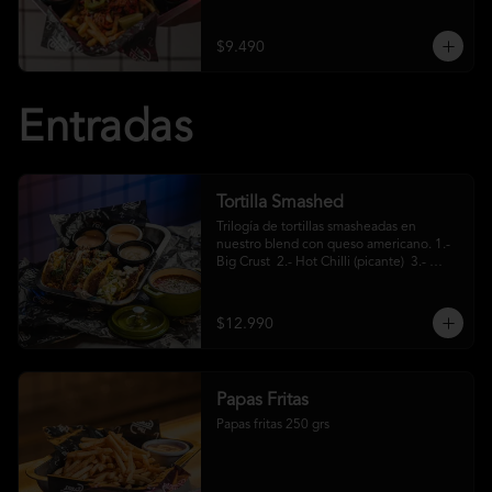
crema ácida
$9.490
Entradas
Tortilla Smashed
Trilogía de tortillas smasheadas en 
nuestro blend con queso americano. 1.- 
Big Crust  2.- Hot Chilli (picante)  3.- 
Mexa (jalapeños)
$12.990
Papas Fritas
Papas fritas 250 grs