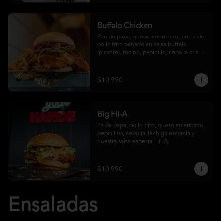
Buffalo Chicken
Pan de papa, queso americano, trutro de 
pollo frito bañado en salsa buffalo 
(picante), tocino, pepinillo, cebolla crispy, 
salsa crust y papas fritas
$10.990
Big Fil-A
Pa de papa, pollo frito, queso americano, 
pepinillos, cebolla, lechiga escarola y 
nuestra salsa especial Fil-A.
$10.990
Ensaladas