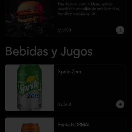
Pan de papa, special blend, queso 
americano, medallón de mac & cheese, 
tomate y mostaza dulce
$9.990
Bebidas y Jugos
Sprite Zero
$2.500
Fanta NORMAL