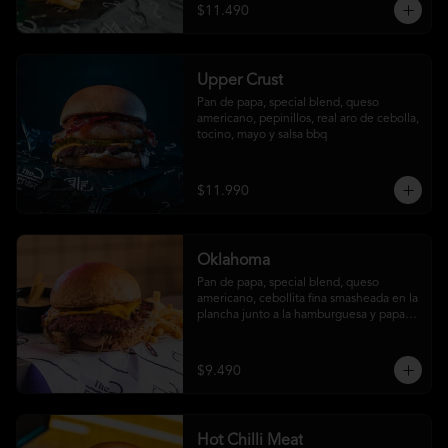
$11.490
Upper Crust
Pan de papa, special blend, queso 
americano, pepinillos, real aro de cebolla, 
tocino, mayo y salsa bbq
$11.990
Oklahoma
Pan de papa, special blend, queso 
americano, cebollita fina smasheada en la 
plancha junto a la hamburguesa y papas 
fritas (con salsa ó sin salsa, tú eliges
$9.490
Hot Chilli Meat