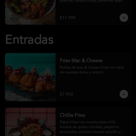
plancha, cebolla crispy, pimentón asado, 
garbanzo crocante y salsa ranch
$11.990
Entradas
Fries Mac & Cheese
Bolitas de mac & cheese fritas con salsa 
de mostaza dulce y rotkohl
$7.900
Chillie Fries
Papas fritas con nuestra salsa chilli, 
fondue de queso cheddar, jalapeños 
encurtidos, cebolla morada cebollín y 