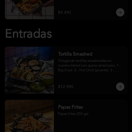
crema ácida
$9.490
Entradas
Tortilla Smashed
Trilogía de tortillas smasheadas en 
nuestro blend con queso americano. 1.- 
Big Crust  2.- Hot Chilli (picante)  3.- 
Mexa (jalapeños)
$12.990
Papas Fritas
Papas fritas 250 grs