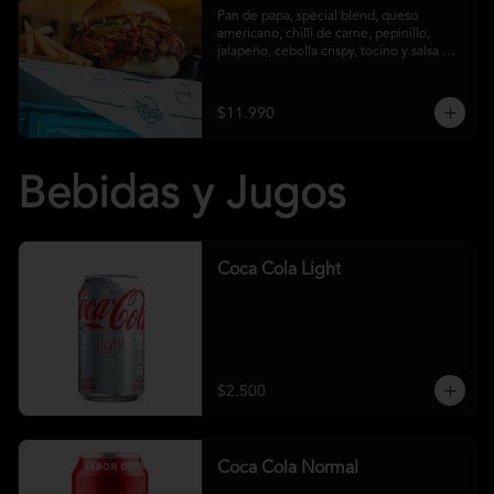
Pan de papa, special blend, queso 
americano, chilli de carne, pepinillo, 
jalapeño, cebolla crispy, tocino y salsa 
crust y papas fritas
$11.990
Bebidas y Jugos
Coca Cola Light
$2.500
Coca Cola Normal