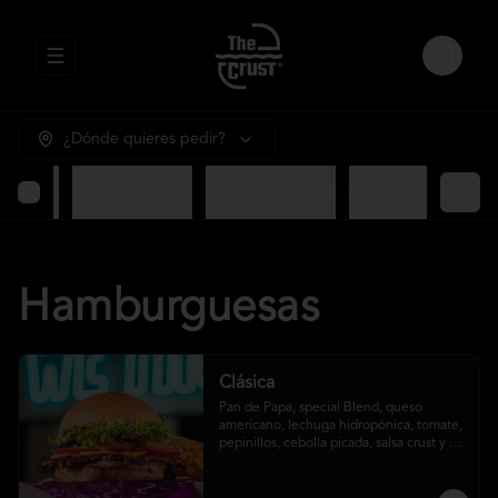
Abrir menu de navegación
Login
¿Dónde quieres pedir?
ntradas
Hamburguesas
Bebidas y Jugos
Ensaladas
Hamburguesas
Clásica
Pan de Papa, special Blend, queso 
americano, lechuga hidropónica, tomate, 
pepinillos, cebolla picada, salsa crust y 
papas fritas