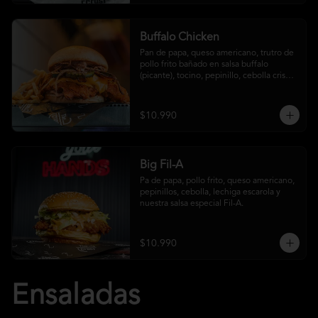
Buffalo Chicken
Pan de papa, queso americano, trutro de 
pollo frito bañado en salsa buffalo 
(picante), tocino, pepinillo, cebolla crispy, 
salsa crust y papas fritas
$10.990
Big Fil-A
Pa de papa, pollo frito, queso americano, 
pepinillos, cebolla, lechiga escarola y 
nuestra salsa especial Fil-A.
$10.990
Ensaladas