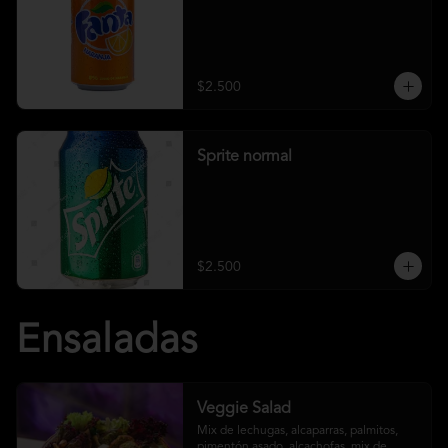
$2.500
Sprite normal
$2.500
Ensaladas
Veggie Salad
Mix de lechugas, alcaparras, palmitos, 
pimentón asado, alcachofas, mix de 