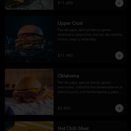
$11.490
Upper Crust
Pan de papa, special blend, queso 
americano, pepinillos, real aro de cebolla, 
tocino, mayo y salsa bbq
$11.990
Oklahoma
Pan de papa, special blend, queso 
americano, cebollita fina smasheada en la 
plancha junto a la hamburguesa y papas 
fritas (con salsa ó sin salsa, tú eliges
$9.490
Hot Chilli Meat