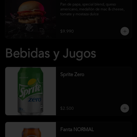
Pan de papa, special blend, queso 
americano, medallón de mac & cheese, 
tomate y mostaza dulce
$9.990
Bebidas y Jugos
Sprite Zero
$2.500
Fanta NORMAL