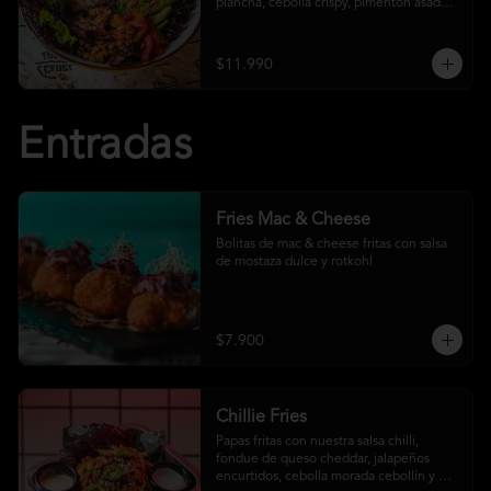
plancha, cebolla crispy, pimentón asado, 
garbanzo crocante y salsa ranch
$11.990
Entradas
Fries Mac & Cheese
Bolitas de mac & cheese fritas con salsa 
de mostaza dulce y rotkohl
$7.900
Chillie Fries
Papas fritas con nuestra salsa chilli, 
fondue de queso cheddar, jalapeños 
encurtidos, cebolla morada cebollín y 