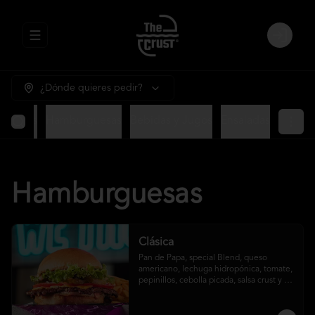
Abrir menu de navegación
Login
¿Dónde quieres pedir?
ntradas
Hamburguesas
Bebidas y Jugos
Ensaladas
Hamburguesas
Clásica
Pan de Papa, special Blend, queso 
americano, lechuga hidropónica, tomate, 
pepinillos, cebolla picada, salsa crust y 
papas fritas