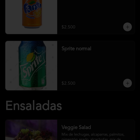
$2.500
Sprite normal
$2.500
Ensaladas
Veggie Salad
Mix de lechugas, alcaparras, palmitos, 
pimentón asado, alcachofas, mix de 