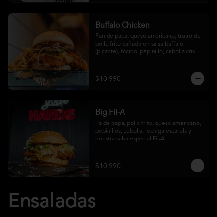
Buffalo Chicken
Pan de papa, queso americano, trutro de 
pollo frito bañado en salsa buffalo 
(picante), tocino, pepinillo, cebolla crispy, 
salsa crust y papas fritas
$10.990
Big Fil-A
Pa de papa, pollo frito, queso americano, 
pepinillos, cebolla, lechiga escarola y 
nuestra salsa especial Fil-A.
$10.990
Ensaladas