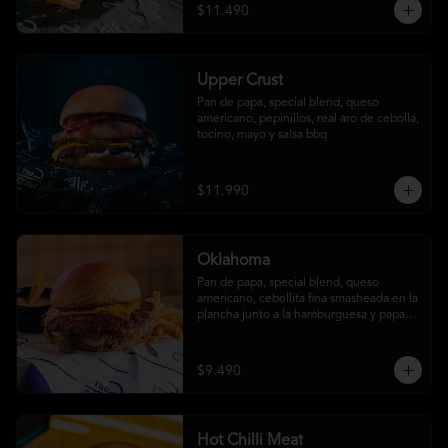
$11.490
Upper Crust
Pan de papa, special blend, queso 
americano, pepinillos, real aro de cebolla, 
tocino, mayo y salsa bbq
$11.990
Oklahoma
Pan de papa, special blend, queso 
americano, cebollita fina smasheada en la 
plancha junto a la hamburguesa y papas 
fritas (con salsa ó sin salsa, tú eliges
$9.490
Hot Chilli Meat