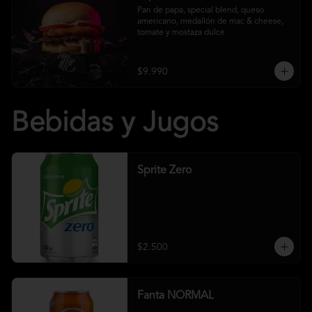
Pan de papa, special blend, queso 
americano, medallón de mac & cheese, 
tomate y mostaza dulce
$9.990
Bebidas y Jugos
Sprite Zero
$2.500
Fanta NORMAL