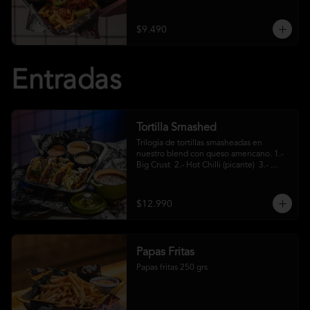
crema ácida
$9.490
Entradas
Tortilla Smashed
Trilogía de tortillas smasheadas en 
nuestro blend con queso americano. 1.- 
Big Crust  2.- Hot Chilli (picante)  3.- 
Mexa (jalapeños)
$12.990
Papas Fritas
Papas fritas 250 grs