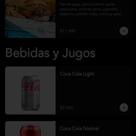
Pan de papa, special blend, queso 
americano, chilli de carne, pepinillo, 
jalapeño, cebolla crispy, tocino y salsa 
crust y papas fritas
$11.990
Bebidas y Jugos
Coca Cola Light
$2.500
Coca Cola Normal