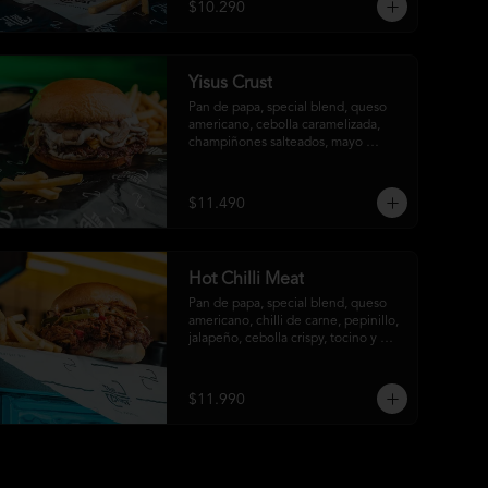
$10.290
Yisus Crust
Pan de papa, special blend, queso 
americano, cebolla caramelizada, 
champiñones salteados, mayo 
trufada y papas fritas
$11.490
Hot Chilli Meat
Pan de papa, special blend, queso 
americano, chilli de carne, pepinillo, 
jalapeño, cebolla crispy, tocino y 
salsa crust y papas fritas
$11.990