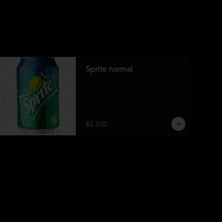
Sprite normal
$2.500