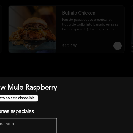
Buffalo Chicken
Pan de papa, queso americano, 
trutro de pollo frito bañado en salsa 
buffalo (picante), tocino, pepinillo, 
cebolla crispy, salsa crust y papas 
fritas
$10.990
w Mule Raspberry
Shrimpy César
Mix de lechugas, crutones, 
cto no esta disponible
camarones a la plancha, queso 
parmesano rallado y salsa césar
ones especiales
$11.990