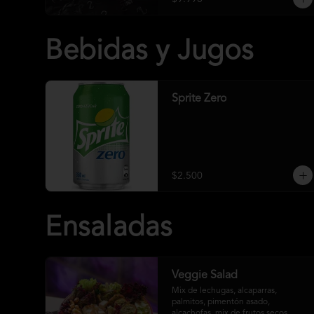
Bebidas y Jugos
Sprite Zero
$2.500
Ensaladas
Veggie Salad
Mix de lechugas, alcaparras, 
palmitos, pimentón asado, 
alcachofas, mix de frutos secos, 