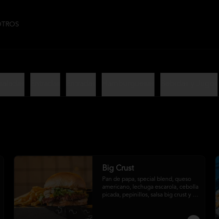
OTROS
saladas
Entradas
Entradas
Hamburguesas
Bebidas y Jugos
Big Crust
Pan de papa, special blend, queso 
americano, lechuga escarola, cebolla 
picada, pepinillos, salsa big crust y 
papas fritas