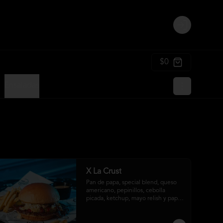
Login
$0
Ensaladas
X La Crust
Pan de papa, special blend, queso 
americano, pepinillos, cebolla 
picada, ketchup, mayo relish y papas 
fritas