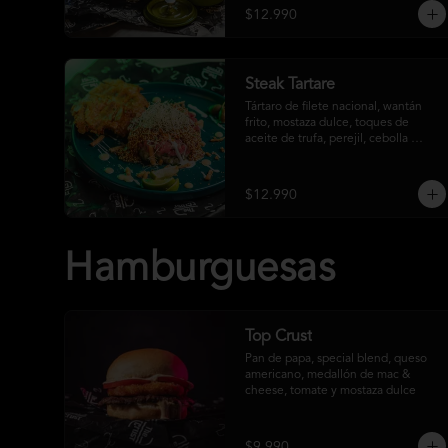
$12.990
Steak Tartare
Tártaro de filete nacional, wantán 
frito, mostaza dulce, toques de 
aceite de trufa, perejil, cebolla 
morada, acompañada de un patacón
$12.990
Hamburguesas
Top Crust
Pan de papa, special blend, queso 
americano, medallón de mac & 
cheese, tomate y mostaza dulce
$9.990