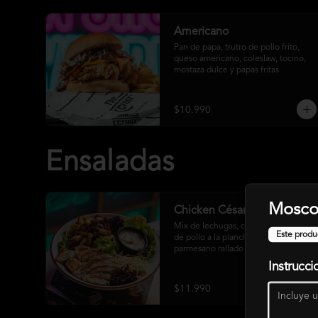
Americano
Pan de papa, trutro de pollo frito, 
queso americano, coleslaw, tocino, 
mostaza dulce y papas fritas
$10.990
Ensaladas
Mosco
Chicken César
Mix de lechugas, crutones, pechuga 
Este produ
de pollo a la plancha, queso 
parmesano rallado y salsa césar
Instrucci
$11.990