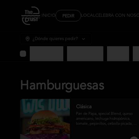
INICIO
LOCAL
CELEBRA CON NOS
PEDIR
¿Dónde quieres pedir?
Hamburguesas
Bebidas y Jugos
Pollo Frito
En
Hamburguesas
Clásica
Pan de Papa, special Blend, queso 
americano, lechuga hidropónica, 
tomate, pepinillos, cebolla picada, 
salsa crust y papas fritas