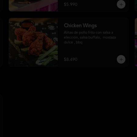
$5.990
Chicken Wings
Alitas de pollo frito con salsa a 
elección, salsa buffalo,  mostaza 
dulce , bbq
$8.490