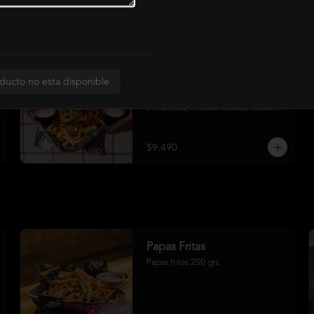
Chillie Fries
ducto no esta disponible
Papas fritas con nuestra salsa chilli, 
fondue de queso cheddar, jalapeños 
encurtidos, cebolla morada cebollín 
y crema ácida
$9.490
Papas Fritas
Papas fritas 250 grs