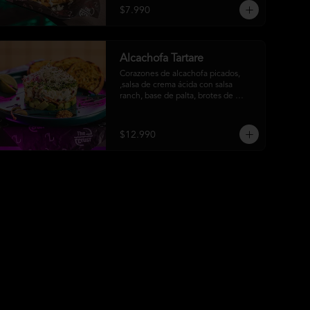
$7.990
Alcachofa Tartare
Corazones de alcachofa picados, 
,salsa de crema ácida con salsa 
ranch, base de palta, brotes de 
mostaza, ciboulette y reducción de 
aceto balsámico
$12.990