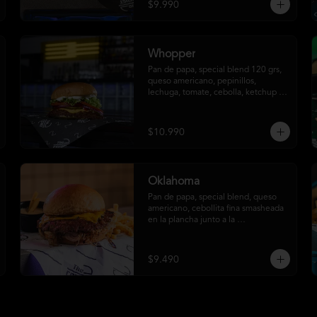
$9.990
Whopper
Pan de papa, special blend 120 grs, 
queso americano, pepinillos, 
lechuga, tomate, cebolla, ketchup y 
mayonesa.
$10.990
Oklahoma
Pan de papa, special blend, queso 
americano, cebollita fina smasheada 
en la plancha junto a la 
hamburguesa y papas fritas (con 
salsa ó sin salsa, tú eliges
$9.490