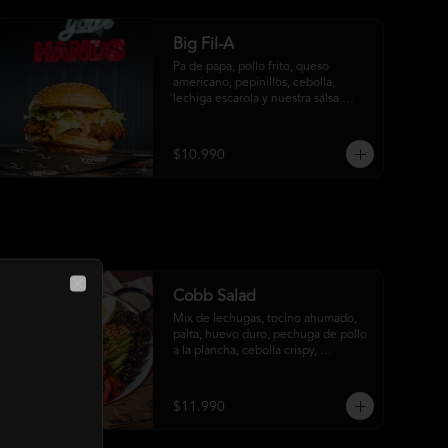
Big Fil-A
Pa de papa, pollo frito, queso 
americano, pepinillos, cebolla, 
lechiga escarola y nuestra salsa 
especial Fil-A.
$10.990
Cobb Salad
Close
Mix de lechugas, tocino ahumado, 
palta, huevo duro, pechuga de pollo 
a la plancha, cebolla crispy, 
pimentón asado, garbanzo crocante 
y salsa ranch
$11.990