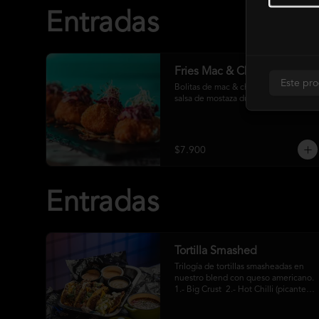
Entradas
Fries Mac & Cheese
Este pro
Bolitas de mac & cheese fritas con 
salsa de mostaza dulce y rotkohl
$7.900
Entradas
Tortilla Smashed
Trilogía de tortillas smasheadas en 
nuestro blend con queso americano. 
1.- Big Crust  2.- Hot Chilli (picante)  
3.- Mexa (jalapeños)