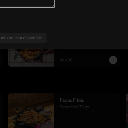
Chillie Fries
Papas fritas con nuestra salsa chilli, 
ucto no esta disponible
fondue de queso cheddar, jalapeños 
encurtidos, cebolla morada cebollín 
y crema ácida
$9.490
Papas Fritas
Papas fritas 250 grs