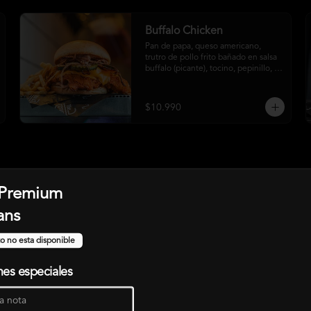
Buffalo Chicken
Pan de papa, queso americano, 
trutro de pollo frito bañado en salsa 
buffalo (picante), tocino, pepinillo, 
cebolla crispy, salsa crust y papas 
fritas
$10.990
 Premium
Shrimpy César
ans
Mix de lechugas, crutones, 
camarones a la plancha, queso 
o no esta disponible
parmesano rallado y salsa césar
nes especiales
$11.990