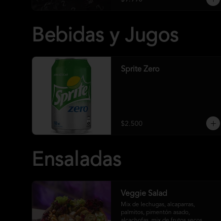
Bebidas y Jugos
Sprite Zero
$2.500
Ensaladas
Veggie Salad
Mix de lechugas, alcaparras, 
palmitos, pimentón asado, 
alcachofas, mix de frutos secos, 