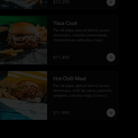
$10.290
Yisus Crust
Pan de papa, special blend, queso 
americano, cebolla caramelizada, 
champiñones salteados, mayo 
trufada y papas fritas
$11.490
Hot Chilli Meat
Pan de papa, special blend, queso 
americano, chilli de carne, pepinillo, 
jalapeño, cebolla crispy, tocino y 
salsa crust y papas fritas
$11.990