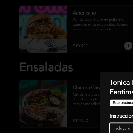
Americano
Pan de papa, trutro de pollo frito, 
queso americano, coleslaw, tocino, 
mostaza dulce y papas fritas
$10.990
Ensaladas
Tonica
Chicken César
Fentim
Mix de lechugas, crutones, pechuga 
de pollo a la plancha, queso 
Este product
parmesano rallado y salsa césar
Instruccio
$11.990