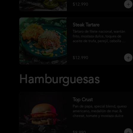
$12.990
Steak Tartare
Tártaro de filete nacional, wantán 
frito, mostaza dulce, toques de 
aceite de trufa, perejil, cebolla 
morada, acompañada de un patacón
$12.990
Hamburguesas
Top Crust
Pan de papa, special blend, queso 
americano, medallón de mac & 
cheese, tomate y mostaza dulce
$9.990