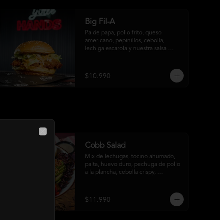
Big Fil-A
Pa de papa, pollo frito, queso 
americano, pepinillos, cebolla, 
lechiga escarola y nuestra salsa 
especial Fil-A.
$10.990
Close
Cobb Salad
Mix de lechugas, tocino ahumado, 
palta, huevo duro, pechuga de pollo 
a la plancha, cebolla crispy, 
pimentón asado, garbanzo crocante 
y salsa ranch
$11.990