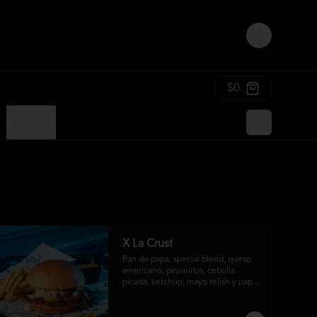
Login
$0
Ensaladas
X La Crust
Pan de papa, special blend, queso 
americano, pepinillos, cebolla 
picada, ketchup, mayo relish y papas 
fritas