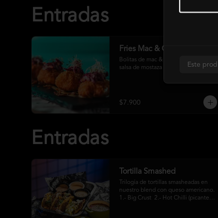
Entradas
Fries Mac & Cheese
Bolitas de mac & cheese fritas con 
Este prod
salsa de mostaza dulce y rotkohl
$7.900
Entradas
Tortilla Smashed
Trilogía de tortillas smasheadas en 
nuestro blend con queso americano. 
1.- Big Crust  2.- Hot Chilli (picante)  
3.- Mexa (jalapeños)