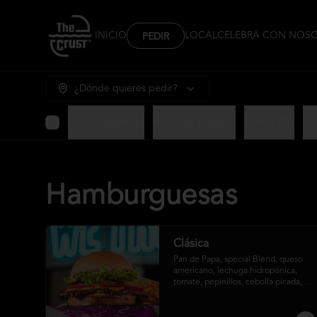
INICIO
LOCAL
CELEBRA CON NOS
PEDIR
¿Dónde quieres pedir?
Hamburguesas
Bebidas y Jugos
Pollo Frito
En
Hamburguesas
Clásica
Pan de Papa, special Blend, queso 
americano, lechuga hidropónica, 
tomate, pepinillos, cebolla picada, 
salsa crust y papas fritas