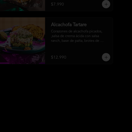
$7.990
Alcachofa Tartare
Corazones de alcachofa picados, 
,salsa de crema ácida con salsa 
ranch, base de palta, brotes de 
mostaza, ciboulette y reducción de 
aceto balsámico
$12.990