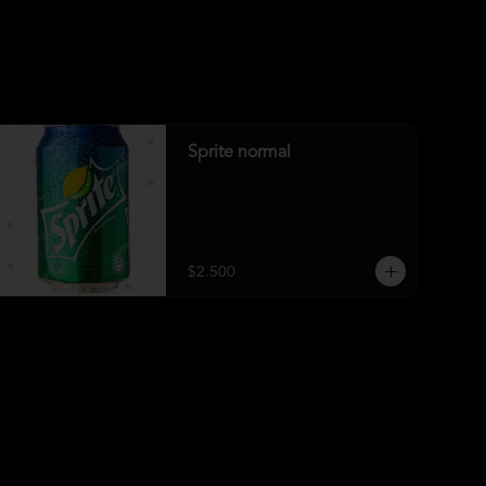
Sprite normal
$2.500