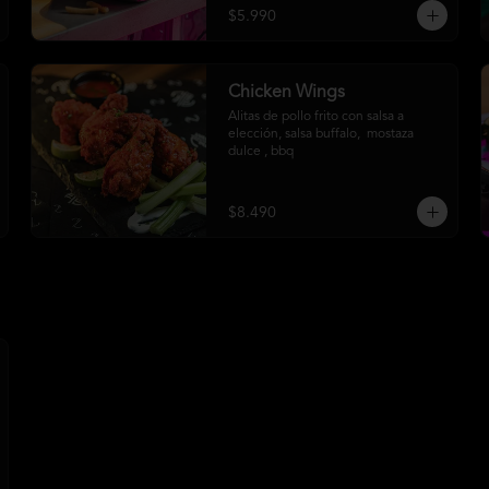
$5.990
Chicken Wings
Alitas de pollo frito con salsa a 
elección, salsa buffalo,  mostaza 
dulce , bbq
$8.490