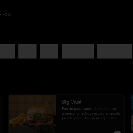
OTROS
saladas
Entradas
Entradas
Hamburguesas
Bebidas y Jugos
Big Crust
Pan de papa, special blend, queso 
americano, lechuga escarola, cebolla 
picada, pepinillos, salsa big crust y 
papas fritas