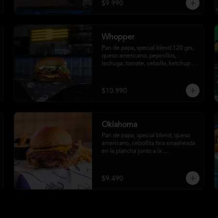
$9.990
Whopper
Pan de papa, special blend 120 grs, 
queso americano, pepinillos, 
lechuga, tomate, cebolla, ketchup y 
mayonesa.
$10.990
Oklahoma
Pan de papa, special blend, queso 
americano, cebollita fina smasheada 
en la plancha junto a la 
hamburguesa y papas fritas (con 
salsa ó sin salsa, tú eliges
$9.490