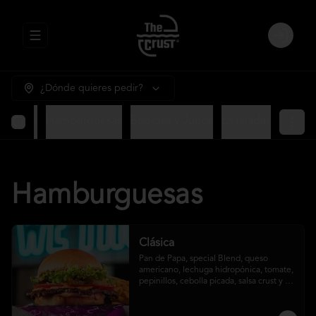
Abrir menu de navegación
Login
¿Dónde quieres pedir?
ntradas
Hamburguesas
Bebidas y Jugos
Ensaladas
Hamburguesas
Clásica
Pan de Papa, special Blend, queso 
americano, lechuga hidropónica, tomate, 
pepinillos, cebolla picada, salsa crust y 
papas fritas