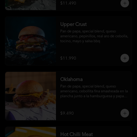
$11.490
Upper Crust
Pan de papa, special blend, queso 
americano, pepinillos, real aro de cebolla, 
tocino, mayo y salsa bbq
$11.990
Oklahoma
Pan de papa, special blend, queso 
americano, cebollita fina smasheada en la 
plancha junto a la hamburguesa y papas 
fritas (con salsa ó sin salsa, tú eliges
$9.490
Hot Chilli Meat