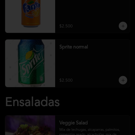
$2.500
Sprite normal
$2.500
Ensaladas
Veggie Salad
Mix de lechugas, alcaparras, palmitos, 
pimentón asado, alcachofas, mix de 