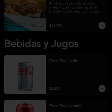
Pan de papa, special blend, queso 
americano, chilli de carne, pepinillo, 
jalapeño, cebolla crispy, tocino y salsa 
crust y papas fritas
$11.990
Bebidas y Jugos
Coca Cola Light
$2.500
Coca Cola Normal