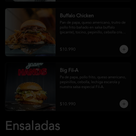
Buffalo Chicken
Pan de papa, queso americano, trutro de 
pollo frito bañado en salsa buffalo 
(picante), tocino, pepinillo, cebolla crispy, 
salsa crust y papas fritas
$10.990
Big Fil-A
Pa de papa, pollo frito, queso americano, 
pepinillos, cebolla, lechiga escarola y 
nuestra salsa especial Fil-A.
$10.990
Ensaladas