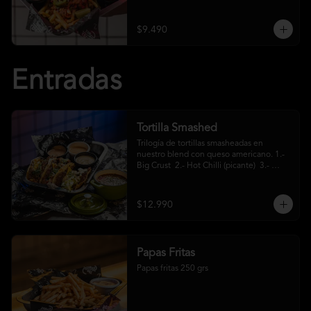
crema ácida
$9.490
Entradas
Tortilla Smashed
Trilogía de tortillas smasheadas en 
nuestro blend con queso americano. 1.- 
Big Crust  2.- Hot Chilli (picante)  3.- 
Mexa (jalapeños)
$12.990
Papas Fritas
Papas fritas 250 grs