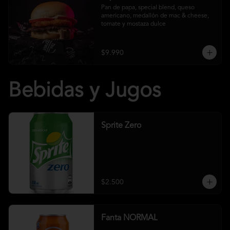
Pan de papa, special blend, queso 
americano, medallón de mac & cheese, 
tomate y mostaza dulce
$9.990
Bebidas y Jugos
Sprite Zero
$2.500
Fanta NORMAL