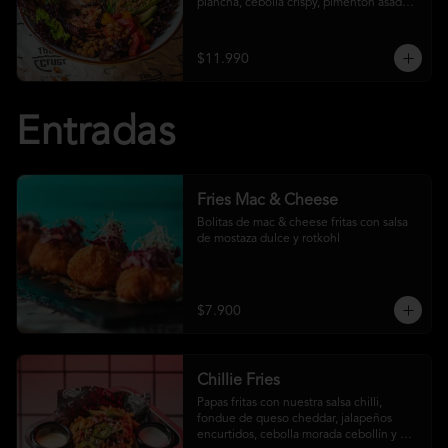
plancha, cebolla crispy, pimentón asado, 
garbanzo crocante y salsa ranch
$11.990
Entradas
Fries Mac & Cheese
Bolitas de mac & cheese fritas con salsa 
de mostaza dulce y rotkohl
$7.900
Chillie Fries
Papas fritas con nuestra salsa chilli, 
fondue de queso cheddar, jalapeños 
encurtidos, cebolla morada cebollín y 