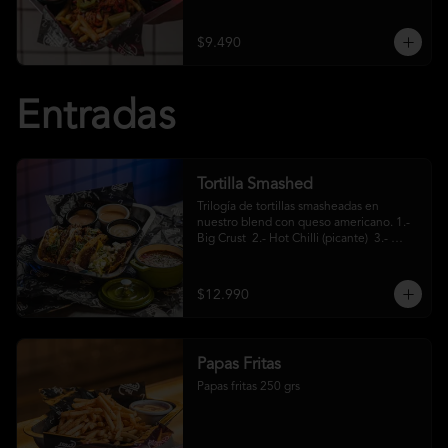
crema ácida
$9.490
Entradas
Tortilla Smashed
Trilogía de tortillas smasheadas en 
nuestro blend con queso americano. 1.- 
Big Crust  2.- Hot Chilli (picante)  3.- 
Mexa (jalapeños)
$12.990
Papas Fritas
Papas fritas 250 grs