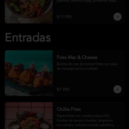
plancha, cebolla crispy, pimentón asado, 
garbanzo crocante y salsa ranch
$11.990
Entradas
Fries Mac & Cheese
Bolitas de mac & cheese fritas con salsa 
de mostaza dulce y rotkohl
$7.900
Chillie Fries
Papas fritas con nuestra salsa chilli, 
fondue de queso cheddar, jalapeños 
encurtidos, cebolla morada cebollín y 