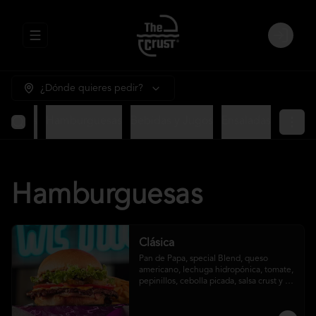
Abrir menu de navegación
Login
¿Dónde quieres pedir?
ntradas
Hamburguesas
Bebidas y Jugos
Ensaladas
Hamburguesas
Clásica
Pan de Papa, special Blend, queso 
americano, lechuga hidropónica, tomate, 
pepinillos, cebolla picada, salsa crust y 
papas fritas