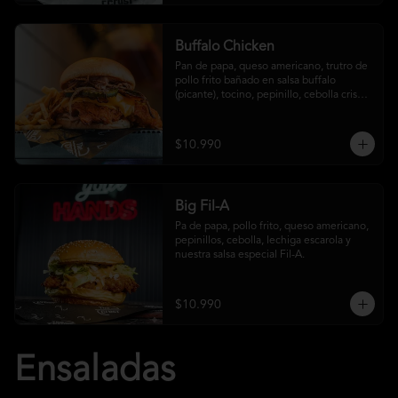
Buffalo Chicken
Pan de papa, queso americano, trutro de 
pollo frito bañado en salsa buffalo 
(picante), tocino, pepinillo, cebolla crispy, 
salsa crust y papas fritas
$10.990
Big Fil-A
Pa de papa, pollo frito, queso americano, 
pepinillos, cebolla, lechiga escarola y 
nuestra salsa especial Fil-A.
$10.990
Ensaladas