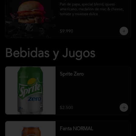
Pan de papa, special blend, queso 
americano, medallón de mac & cheese, 
tomate y mostaza dulce
$9.990
Bebidas y Jugos
Sprite Zero
$2.500
Fanta NORMAL