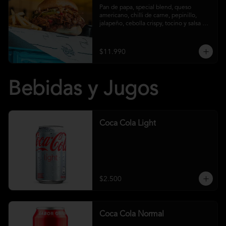
Pan de papa, special blend, queso 
americano, chilli de carne, pepinillo, 
jalapeño, cebolla crispy, tocino y salsa 
crust y papas fritas
$11.990
Bebidas y Jugos
Coca Cola Light
$2.500
Coca Cola Normal