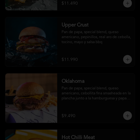
$11.490
Upper Crust
Pan de papa, special blend, queso 
americano, pepinillos, real aro de cebolla, 
tocino, mayo y salsa bbq
$11.990
Oklahoma
Pan de papa, special blend, queso 
americano, cebollita fina smasheada en la 
plancha junto a la hamburguesa y papas 
fritas (con salsa ó sin salsa, tú eliges
$9.490
Hot Chilli Meat