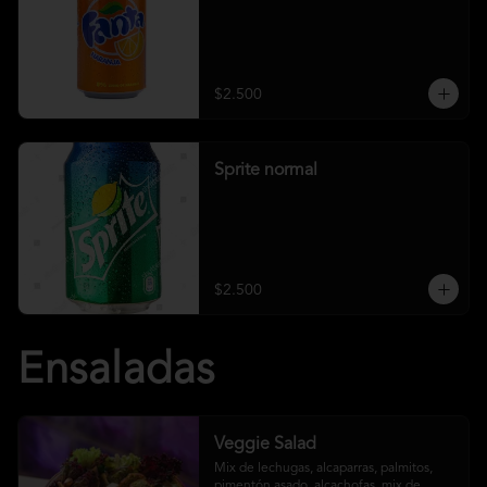
$2.500
Sprite normal
$2.500
Ensaladas
Veggie Salad
Mix de lechugas, alcaparras, palmitos, 
pimentón asado, alcachofas, mix de 