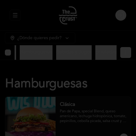
Abrir menu de navegación
Login
¿Dónde quieres pedir?
ntradas
Hamburguesas
Bebidas y Jugos
Ensaladas
Hamburguesas
Clásica
Pan de Papa, special Blend, queso 
americano, lechuga hidropónica, tomate, 
pepinillos, cebolla picada, salsa crust y 
papas fritas