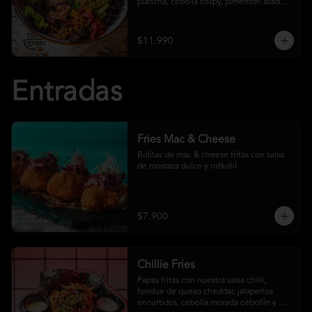
plancha, cebolla crispy, pimentón asado, 
garbanzo crocante y salsa ranch
$11.990
Entradas
Fries Mac & Cheese
Bolitas de mac & cheese fritas con salsa 
de mostaza dulce y rotkohl
$7.900
Chillie Fries
Papas fritas con nuestra salsa chilli, 
fondue de queso cheddar, jalapeños 
encurtidos, cebolla morada cebollín y 