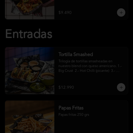
crema ácida
$9.490
Entradas
Tortilla Smashed
Trilogía de tortillas smasheadas en 
nuestro blend con queso americano. 1.- 
Big Crust  2.- Hot Chilli (picante)  3.- 
Mexa (jalapeños)
$12.990
Papas Fritas
Papas fritas 250 grs