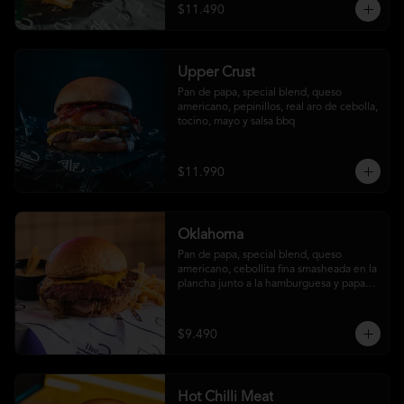
$11.490
Upper Crust
Pan de papa, special blend, queso 
americano, pepinillos, real aro de cebolla, 
tocino, mayo y salsa bbq
$11.990
Oklahoma
Pan de papa, special blend, queso 
americano, cebollita fina smasheada en la 
plancha junto a la hamburguesa y papas 
fritas (con salsa ó sin salsa, tú eliges
$9.490
Hot Chilli Meat