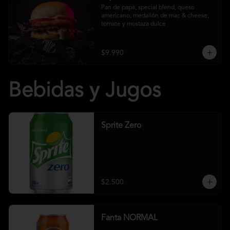
Pan de papa, special blend, queso 
americano, medallón de mac & cheese, 
tomate y mostaza dulce
$9.990
Bebidas y Jugos
Sprite Zero
$2.500
Fanta NORMAL