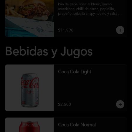
Pan de papa, special blend, queso 
americano, chilli de carne, pepinillo, 
jalapeño, cebolla crispy, tocino y salsa 
crust y papas fritas
$11.990
Bebidas y Jugos
Coca Cola Light
$2.500
Coca Cola Normal