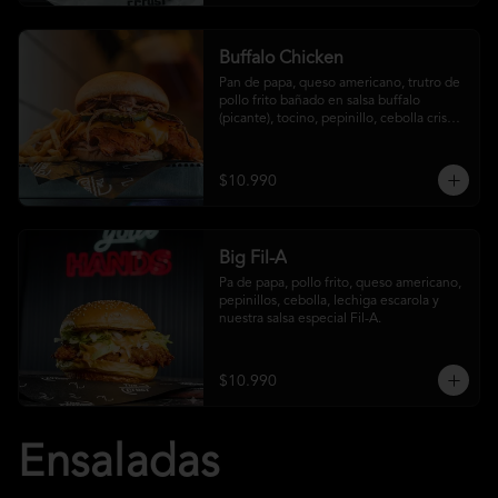
Buffalo Chicken
Pan de papa, queso americano, trutro de 
pollo frito bañado en salsa buffalo 
(picante), tocino, pepinillo, cebolla crispy, 
salsa crust y papas fritas
$10.990
Big Fil-A
Pa de papa, pollo frito, queso americano, 
pepinillos, cebolla, lechiga escarola y 
nuestra salsa especial Fil-A.
$10.990
Ensaladas