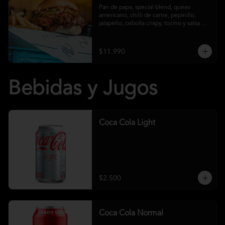
Pan de papa, special blend, queso 
americano, chilli de carne, pepinillo, 
jalapeño, cebolla crispy, tocino y salsa 
crust y papas fritas
$11.990
Bebidas y Jugos
Coca Cola Light
$2.500
Coca Cola Normal