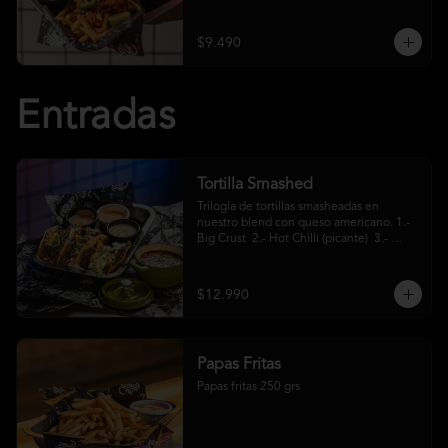
crema ácida
$9.490
Entradas
Tortilla Smashed
Trilogía de tortillas smasheadas en 
nuestro blend con queso americano. 1.- 
Big Crust  2.- Hot Chilli (picante)  3.- 
Mexa (jalapeños)
$12.990
Papas Fritas
Papas fritas 250 grs