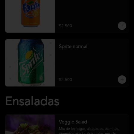
$2.500
Sprite normal
$2.500
Ensaladas
Veggie Salad
Mix de lechugas, alcaparras, palmitos, 
pimentón asado, alcachofas, mix de 