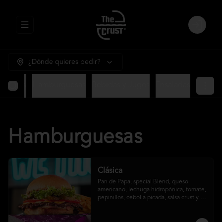
Abrir menu de navegación
Login
¿Dónde quieres pedir?
ntradas
Hamburguesas
Bebidas y Jugos
Ensaladas
Hamburguesas
Clásica
Pan de Papa, special Blend, queso 
americano, lechuga hidropónica, tomate, 
pepinillos, cebolla picada, salsa crust y 
papas fritas