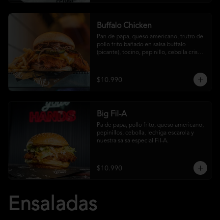
Buffalo Chicken
Pan de papa, queso americano, trutro de 
pollo frito bañado en salsa buffalo 
(picante), tocino, pepinillo, cebolla crispy, 
salsa crust y papas fritas
$10.990
Big Fil-A
Pa de papa, pollo frito, queso americano, 
pepinillos, cebolla, lechiga escarola y 
nuestra salsa especial Fil-A.
$10.990
Ensaladas