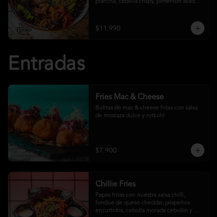
plancha, cebolla crispy, pimentón asado, 
garbanzo crocante y salsa ranch
$11.990
Entradas
Fries Mac & Cheese
Bolitas de mac & cheese fritas con salsa 
de mostaza dulce y rotkohl
$7.900
Chillie Fries
Papas fritas con nuestra salsa chilli, 
fondue de queso cheddar, jalapeños 
encurtidos, cebolla morada cebollín y 