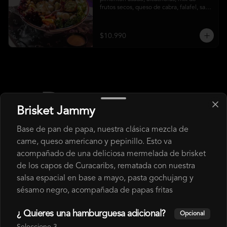
frutos secos, queso de cabra, falafel, salsa 
honey mustard y chips de kale
$10.990
Brisket Jammy
Base de pan de papa, nuestra clásica mezcla de
carne, queso americano y pepinillo. Esto va
acompañado de una deliciosa mermelada de brisket
de los capos de Curacaribs, rematada con nuestra
Conócenos
salsa espacial en base a mayo, pasta gochujang y
sésamo negro, acompañada de papas fritas
Despacho
Términos y condiciones
¿ Quieres una hamburguesa adicional?
Opcional
Política de privacidad