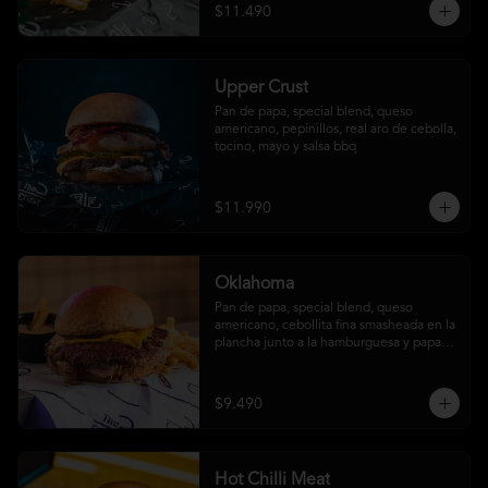
$11.490
Upper Crust
Pan de papa, special blend, queso 
americano, pepinillos, real aro de cebolla, 
tocino, mayo y salsa bbq
$11.990
Oklahoma
Pan de papa, special blend, queso 
americano, cebollita fina smasheada en la 
plancha junto a la hamburguesa y papas 
fritas (con salsa ó sin salsa, tú eliges
$9.490
Hot Chilli Meat