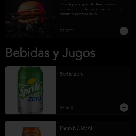
Pan de papa, special blend, queso 
americano, medallón de mac & cheese, 
tomate y mostaza dulce
$9.990
Bebidas y Jugos
Sprite Zero
$2.500
Fanta NORMAL