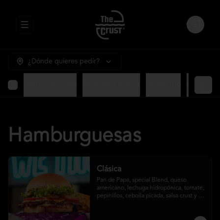
Abrir menu de navegación
Login
¿Dónde quieres pedir?
Hamburguesas
Bebidas y Jugos
Pollo Frito
Ensalada
Hamburguesas
Clásica
Pan de Papa, special Blend, queso 
americano, lechuga hidropónica, tomate, 
pepinillos, cebolla picada, salsa crust y 
papas fritas