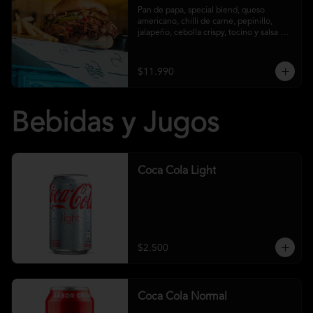
Pan de papa, special blend, queso 
americano, chilli de carne, pepinillo, 
jalapeño, cebolla crispy, tocino y salsa 
crust y papas fritas
$11.990
Bebidas y Jugos
Coca Cola Light
$2.500
Coca Cola Normal