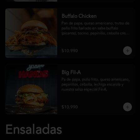
Buffalo Chicken
Pan de papa, queso americano, trutro de 
pollo frito bañado en salsa buffalo 
(picante), tocino, pepinillo, cebolla crispy, 
salsa crust y papas fritas
$10.990
Big Fil-A
Pa de papa, pollo frito, queso americano, 
pepinillos, cebolla, lechiga escarola y 
nuestra salsa especial Fil-A.
$10.990
Ensaladas