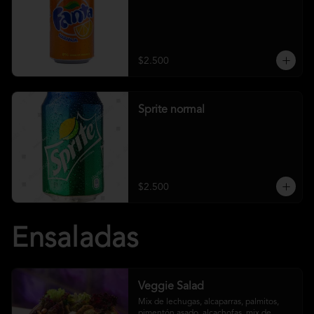
$2.500
Sprite normal
$2.500
Ensaladas
Veggie Salad
Mix de lechugas, alcaparras, palmitos, 
pimentón asado, alcachofas, mix de 