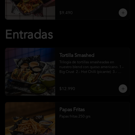
crema ácida
$9.490
Entradas
Tortilla Smashed
Trilogía de tortillas smasheadas en 
nuestro blend con queso americano. 1.- 
Big Crust  2.- Hot Chilli (picante)  3.- 
Mexa (jalapeños)
$12.990
Papas Fritas
Papas fritas 250 grs