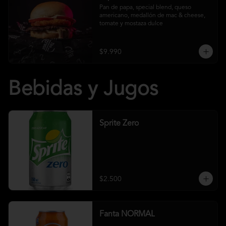
Pan de papa, special blend, queso 
americano, medallón de mac & cheese, 
tomate y mostaza dulce
$9.990
Bebidas y Jugos
Sprite Zero
$2.500
Fanta NORMAL