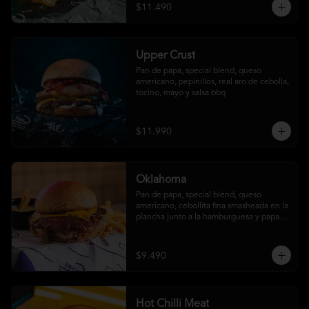
$11.490
Upper Crust
Pan de papa, special blend, queso 
americano, pepinillos, real aro de cebolla, 
tocino, mayo y salsa bbq
$11.990
Oklahoma
Pan de papa, special blend, queso 
americano, cebollita fina smasheada en la 
plancha junto a la hamburguesa y papas 
fritas (con salsa ó sin salsa, tú eliges
$9.490
Hot Chilli Meat