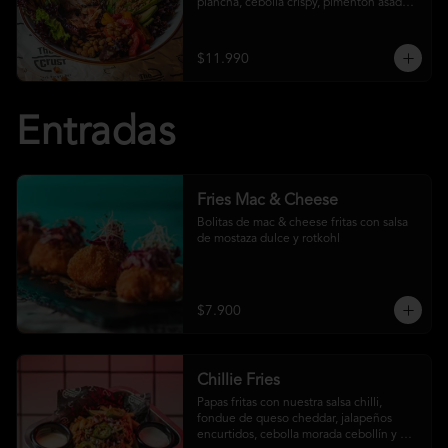
plancha, cebolla crispy, pimentón asado, 
garbanzo crocante y salsa ranch
$11.990
Entradas
Fries Mac & Cheese
Bolitas de mac & cheese fritas con salsa 
de mostaza dulce y rotkohl
$7.900
Chillie Fries
Papas fritas con nuestra salsa chilli, 
fondue de queso cheddar, jalapeños 
encurtidos, cebolla morada cebollín y 